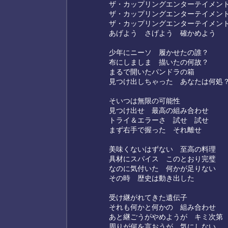
ザ・カップリングエンターテイメン
ザ・カップリングエンターテイメン
ザ・カップリングエンターテイメン
あげよう さげよう 確かめよう
少年にニーソ 履かせたの誰？
布にしましま 描いたの何故？
まるで開いたパンドラの箱
見つけ出しちゃった あなたは何処
そいつは無限の可能性
見つけ出せ 最高の組み合わせ
トライ＆エラーさ 試せ 試せ
まず右手で握った それ離せ
美味くないはずない 至高の料理
具材にスパイス このとおり完璧
なのに気付いた 何かが足りない
その時 歴史は動き出した
受け継がれてきた遺伝子
それも何かと何かの 組み合わせ
あと継ごうがやめようが キミ次第
周りが何を言おうが 気にしない