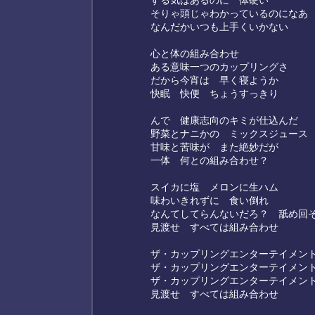
する気はあるのに 体硬い
そりゃ頭じゃわかっているのになあ
なんだかいつも上手くいかない
心と体の組み合わせ
ある意味一つのカップリングさ
だから今宵は 早く寝ようか
快眠 快便 ちょうすっきり
んで 健康志向のキミが仕込んだ
野菜とナニかの ミックスジュース
甘味と苦味が また絶妙だが
一体 何との組み合わせ？
スイカに塩 メロンに生ハム
味わいきれずに 食い倒れ
なんてしてらんないだろ？ 舐め回
見渡せ すべては組み合わせ
ザ・カップリングエンターテイメン
ザ・カップリングエンターテイメン
ザ・カップリングエンターテイメン
見渡せ すべては組み合わせ