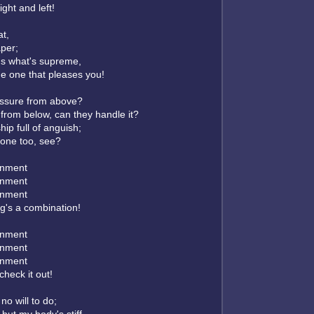
ght and left!
at,
aper;
t's what's supreme,
e one that pleases you!
essure from above?
from below, can they handle it?
hip full of anguish;
ht one too, see?
inment
inment
inment
ng's a combination!
inment
inment
inment
 check it out!
no will to do;