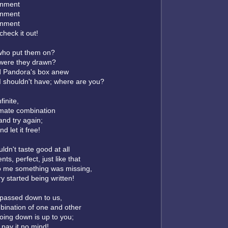
inment
inment
inment
 check it out!
 who put them on?
 were they drawn?
ed Pandora's box anew
I shouldn't have; where are you?
finite,
imate combination
y and try again;
d let it free!
dn't taste good at all
ts, perfect, just like that
to me something was missing,
y started being written!
passed down to us,
bination of one and other
going down is up to you;
pay it no mind!