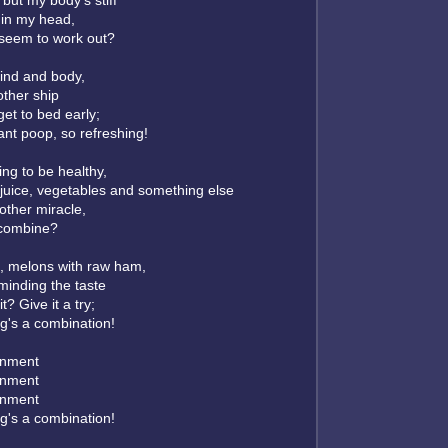
, but my body's stiff
 in my head,
 seem to work out?
ind and body,
other ship
 get to bed early;
ant poop, so refreshing!
ing to be healthy,
juice, vegetables and something else
other miracle,
 combine?
t, melons with raw ham,
minding the taste
? Give it a try;
ng's a combination!
inment
inment
inment
ng's a combination!