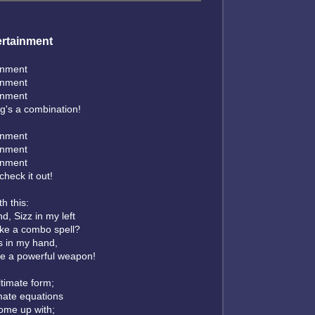
ertainment
inment
inment
inment
ng's a combination!
inment
inment
inment
 check it out!
th this:
d, Sizz in my left
ke a combo spell?
gs in my hand,
 a powerful weapon!
ltimate form;
imate equations
ome up with;