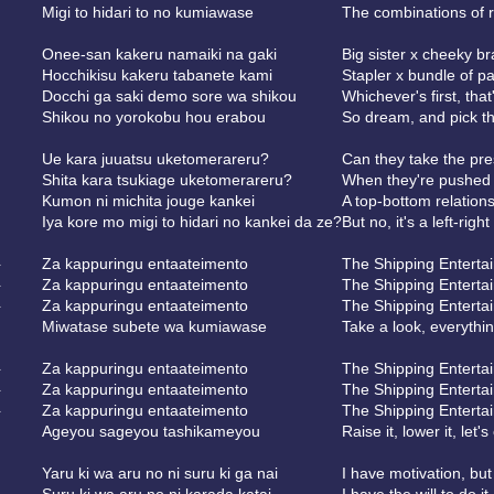
Migi to hidari to no kumiawase
The combinations of ri
Onee-san kakeru namaiki na gaki
Big sister x cheeky br
Hocchikisu kakeru tabanete kami
Stapler x bundle of p
Docchi ga saki demo sore wa shikou
Whichever's first, tha
Shikou no yorokobu hou erabou
So dream, and pick th
Ue kara juuatsu uketomerareru?
Can they take the pr
Shita kara tsukiage uketomerareru?
When they're pushed 
Kumon ni michita jouge kankei
A top-bottom relations
Iya kore mo migi to hidari no kankei da ze?
But no, it's a left-rig
ト
Za kappuringu entaateimento
The Shipping Enterta
ト
Za kappuringu entaateimento
The Shipping Enterta
ト
Za kappuringu entaateimento
The Shipping Enterta
Miwatase subete wa kumiawase
Take a look, everythi
ト
Za kappuringu entaateimento
The Shipping Enterta
ト
Za kappuringu entaateimento
The Shipping Enterta
ト
Za kappuringu entaateimento
The Shipping Enterta
Ageyou sageyou tashikameyou
Raise it, lower it, let's
Yaru ki wa aru no ni suru ki ga nai
I have motivation, but 