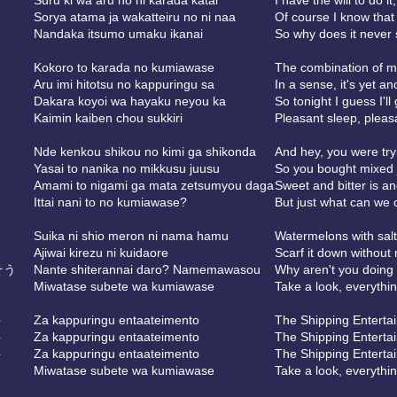
Suru ki wa aru no ni karada katai
I have the will to do it
Sorya atama ja wakatteiru no ni naa
Of course I know that
Nandaka itsumo umaku ikanai
So why does it never
Kokoro to karada no kumiawase
The combination of m
Aru imi hitotsu no kappuringu sa
In a sense, it's yet an
Dakara koyoi wa hayaku neyou ka
So tonight I guess I'll
Kaimin kaiben chou sukkiri
Pleasant sleep, pleas
Nde kenkou shikou no kimi ga shikonda
And hey, you were try
Yasai to nanika no mikkusu juusu
So you bought mixed 
Amami to nigami ga mata zetsumyou daga
Sweet and bitter is an
Ittai nani to no kumiawase?
But just what can we
Suika ni shio meron ni nama hamu
Watermelons with sal
Ajiwai kirezu ni kuidaore
Scarf it down without 
そう
Nante shiterannai daro? Namemawasou
Why aren't you doing it
Miwatase subete wa kumiawase
Take a look, everythi
ト
Za kappuringu entaateimento
The Shipping Enterta
ト
Za kappuringu entaateimento
The Shipping Enterta
ト
Za kappuringu entaateimento
The Shipping Enterta
Miwatase subete wa kumiawase
Take a look, everythi