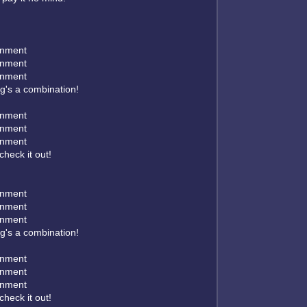
inment
inment
inment
ng's a combination!
inment
inment
inment
 check it out!
inment
inment
inment
ng's a combination!
inment
inment
inment
 check it out!