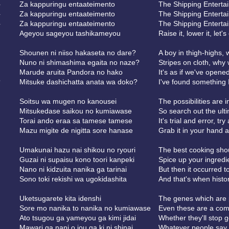
ト
Za kappuringu entaateimento
The Shipping Enterta
ト
Za kappuringu entaateimento
The Shipping Enterta
ト
Za kappuringu entaateimento
The Shipping Enterta
Ageyou sageyou tashikameyou
Raise it, lower it, let's
Shounen ni niiso hakaseta no dare?
A boy in thigh-highs,
Nuno ni shimashima egaita no naze?
Stripes on cloth, why
Marude aruita Pandora no hako
It's as if we've open
？
Mitsuke dashichatta anata wa doko?
I've found something 
Soitsu wa mugen no kanousei
The possibilities are in
Mitsukedase saikou no kumiawase
So search out the ult
Torai ando eraa sa tamese tamese
It's trial and error, tr
Mazu migite de nigitta sore hanase
Grab it in your hand an
Umakunai hazu nai shikou no ryouri
The best cooking shoul
Guzai ni supaisu kono toori kanpeki
Spice up your ingredien
Nano ni kidzuita nanika ga tarinai
But then it occurred 
Sono toki rekishi wa ugokidashita
And that's when histor
Uketsugarete kita idenshi
The genes which are 
Sore mo nanika to nanika no kumiawase
Even these are a com
Ato tsugou ga yameyou ga kimi jidai
Whether they'll stop 
Mawari ga nani o iou ga ki ni shinai
Whatever people say, 