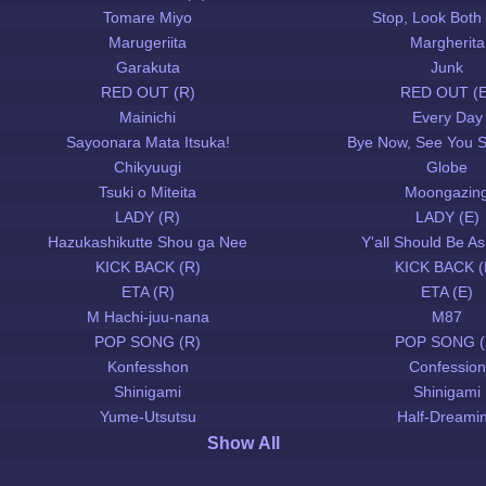
Tomare Miyo
Stop, Look Both
Marugeriita
Margherita
Garakuta
Junk
RED OUT (R)
RED OUT (E
Mainichi
Every Day
Sayoonara Mata Itsuka!
Bye Now, See You 
Chikyuugi
Globe
Tsuki o Miteita
Moongazin
LADY (R)
LADY (E)
Hazukashikutte Shou ga Nee
Y'all Should Be 
KICK BACK (R)
KICK BACK (
ETA (R)
ETA (E)
M Hachi-juu-nana
M87
POP SONG (R)
POP SONG (
Konfesshon
Confession
Shinigami
Shinigami
Yume-Utsutsu
Half-Dreami
Show All