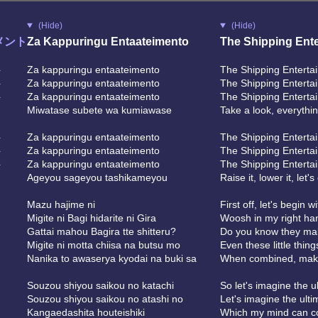
(Hide)
(Hide)
メント
Za Kappuringu Entaateimento
The Shipping Ent
ト
Za kappuringu entaateimento
The Shipping Enterta
ト
Za kappuringu entaateimento
The Shipping Enterta
ト
Za kappuringu entaateimento
The Shipping Enterta
Miwatase subete wa kumiawase
Take a look, everythi
ト
Za kappuringu entaateimento
The Shipping Enterta
ト
Za kappuringu entaateimento
The Shipping Enterta
ト
Za kappuringu entaateimento
The Shipping Enterta
Ageyou sageyou tashikameyou
Raise it, lower it, let's
Mazu hajime ni
First off, let's begin wi
Migite ni Bagi hidarite ni Gira
Woosh in my right han
Gattai mahou Bagira tte shitteru?
Do you know they ma
Migite ni motta chiisa na butsu mo
Even these little thin
Nanika to awaserya kyodai na buki sa
When combined, make
Souzou shiyou saikou no katachi
So let's imagine the u
Souzou shiyou saikou no atashi no
Let's imagine the ult
Kangaedashita houteishiki
Which my mind can c