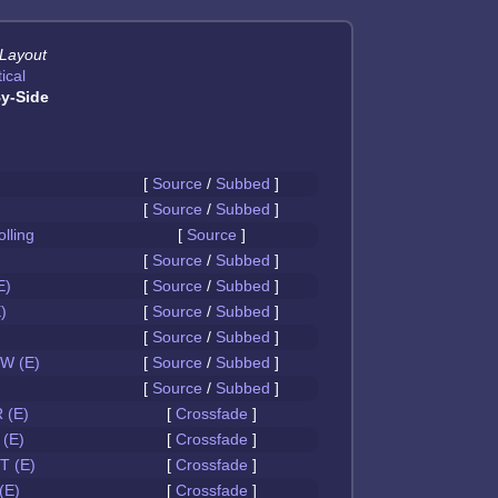
 Layout
ical
y-Side
[
Source
/
Subbed
]
[
Source
/
Subbed
]
olling
[
Source
]
[
Source
/
Subbed
]
E)
[
Source
/
Subbed
]
)
[
Source
/
Subbed
]
[
Source
/
Subbed
]
W (E)
[
Source
/
Subbed
]
[
Source
/
Subbed
]
 (E)
[
Crossfade
]
(E)
[
Crossfade
]
 (E)
[
Crossfade
]
(E)
[
Crossfade
]