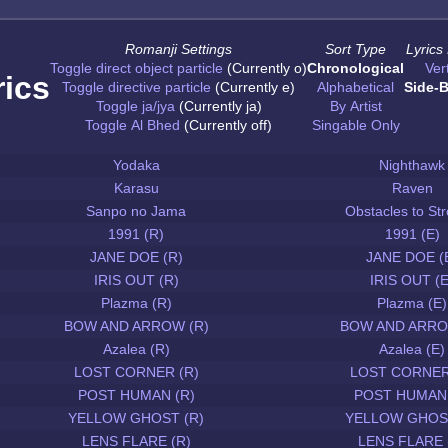
Romanji Settings
Sort Type
Lyrics
Toggle direct object particle
(Currently o)
Chronological
Vert
rics
Toggle directive particle
(Currently e)
Alphabetical
Side-B
Toggle ja/jya
(Currently ja)
By Artist
Toggle Al Bhed
(Currently off)
Singable Only
Yodaka
Nighthawk
Karasu
Raven
Sanpo no Jama
Obstacles to Str
1991 (R)
1991 (E)
JANE DOE (R)
JANE DOE (
IRIS OUT (R)
IRIS OUT (E
Plazma (R)
Plazma (E)
BOW AND ARROW (R)
BOW AND ARRO
Azalea (R)
Azalea (E)
LOST CORNER (R)
LOST CORNER
POST HUMAN (R)
POST HUMAN 
YELLOW GHOST (R)
YELLOW GHOST
LENS FLARE (R)
LENS FLARE 