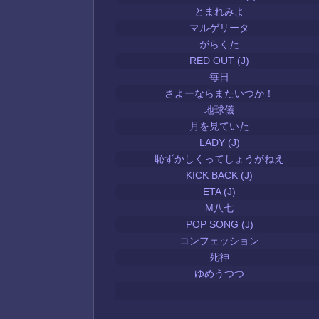
とまれみよ
マルゲリータ
がらくた
RED OUT (J)
毎日
さよーならまたいつか！
地球儀
月を見ていた
LADY (J)
恥ずかしくってしょうがねえ
KICK BACK (J)
ETA (J)
M八七
POP SONG (J)
コンフェッション
死神
ゆめうつつ