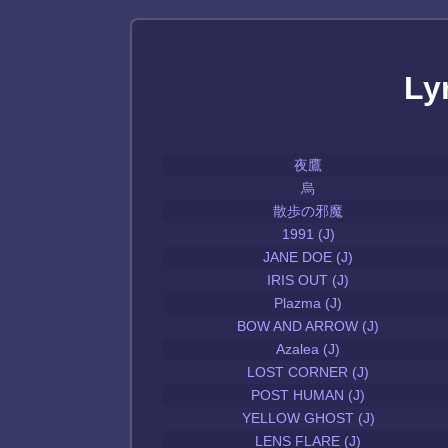
Ly
夜鷹
烏
散歩の邪魔
1991 (J)
JANE DOE (J)
IRIS OUT (J)
Plazma (J)
BOW AND ARROW (J)
Azalea (J)
LOST CORNER (J)
POST HUMAN (J)
YELLOW GHOST (J)
LENS FLARE (J)