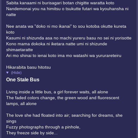
Sabita kanaami ni burisagari botan chigitte waratta koto
Nandemonai you na himitsu o tsukutte futari wa kyouhansha ni
natte
Nee anata wa "doko ni mo ikanai" to sou kotoba okutte kureta
koto
Kasumi ni shizunda asa no machi yureru basu no sei ni yorisotte
Kono mama dokoka ni iketara natte umi ni shizunde
shimaetaratte
Ari mo shinai to ienai koto ima mo watashi wa yururareteiru
Hikarabita basu hitotsu
(Hide)
One Stale Bus
Living inside a little bus, a girl forever waits, all alone
The faded colors change, the green wood and fluorescent
lamps, all alone
The love she had floated into air; searching for dreams, she
sings
Fuzzy photographs through a pinhole,
They freeze side by side...