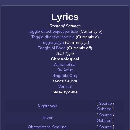
Lyrics
Romanji Settings
Toggle direct object particle
(Currently o)
Toggle directive particle
(Currently e)
Toggle ja/jya
(Currently ja)
Toggle Al Bhed
(Currently off)
Sort Type
Chronological
Alphabetical
By Artist
Singable Only
Lyrics Layout
Vertical
Side-By-Side
[
Source
/
Nighthawk
Subbed
]
[
Source
/
Raven
Subbed
]
Obstacles to Strolling
[
Source
]