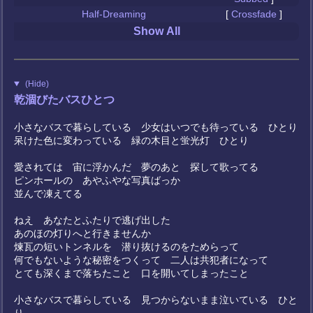
Half-Dreaming
[
Crossfade
]
Show All
(Hide)
乾涸びたバスひとつ
小さなバスで暮らしている 少女はいつでも待っている ひとり
呆けた色に変わっている 緑の木目と蛍光灯 ひとり
愛されては 宙に浮かんだ 夢のあと 探して歌ってる
ピンホールの あやふやな写真ばっか
並んで凍えてる
ねえ あなたとふたりで逃げ出した
あのほの灯りへと行きませんか
煉瓦の短いトンネルを 潜り抜けるのをためらって
何でもないような秘密をつくって 二人は共犯者になって
とても深くまで落ちたこと 口を開いてしまったこと
小さなバスで暮らしている 見つからないまま泣いている ひと