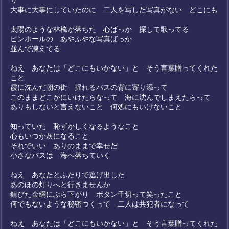
り
大事に大事にしていたのに 二人を写した写真がない どこにも
太陽のような林檎が落ちた 心ばっか 探して歌ってる
ピンホールの あやふやな写真ばっか
並んで凍えてる
ねえ あなたは「どこにもいかない」と そう言葉贈ってくれた
こと
霞に沈んだ朝の街 揺れるバスの背に寄り添って
このままどこかにいけたらなって 海に沈んでしまえたらって
ありもしないと言えないこと 何処にもいけないこと
知っていた 恥ずかしくなるようなこと
心もいつか灰になること
それでいい ありのままで幸せだ
小さなバスは 海へ落ちていく
ねえ あなたとふたりで逃げ出した
あのほの灯りへと行きませんか
錆びた金網にぶら下がり ボタン千切って笑ったこと
何でもないような秘密つくって 二人は共犯者になって
ねえ あなたは「どこにもいかない」と そう言葉贈ってくれた