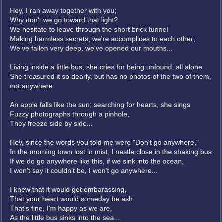
Hey, I ran away together with you;
Why don't we go toward that light?
We hesitate to leave through the short brick tunnel
Making harmless secrets, we're accomplices to each other;
We've fallen very deep, we've opened our mouths...
Living inside a little bus, she cries for being unfound, all alone
She treasured it so dearly, but has no photos of the two of them,
not anywhere
An apple falls like the sun; searching for hearts, she sings
Fuzzy photographs through a pinhole,
They freeze side by side...
Hey, since the words you told me were "Don't go anywhere,"
In the morning town lost in mist, I nestle close in the shaking bus
If we do go anywhere like this, if we sink into the ocean,
I won't say it couldn't be, I won't go anywhere...
I knew that it would get embarassing,
That your heart would someday be ash
That's fine, I'm happy as we are,
As the little bus sinks into the sea...