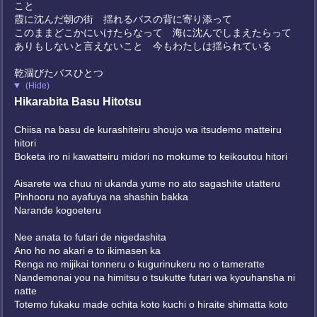
こと
霞に沈んだ朝の街 揺れるバスの背に寄り添って
このままどこかにいけたらなって 海に沈んでしまえたらって
ありもしないと言えないこと 今もわたしは揺られている
乾涸びたバスひとつ
(Hide)
Hikarabita Basu Hitotsu
Chiisa na basu de kurashiteiru shoujo wa itsudemo matteiru
hitori
Boketa iro ni kawatteiru midori no mokume to keikoutou hitori
Aisarete wa chuu ni ukanda yume no ato sagashite utatteru
Pinhooru no ayafuya na shashin bakka
Narande kogoeteru
Nee anata to futari de nigedashita
Ano ho no akari e to ikimasen ka
Renga no mijikai tonneru o kugurinukeru no o tameratte
Nandemonai you na himitsu o tsukutte futari wa kyouhansha ni
natte
Totemo fukaku made ochita koto kuchi o hiraite shimatta koto