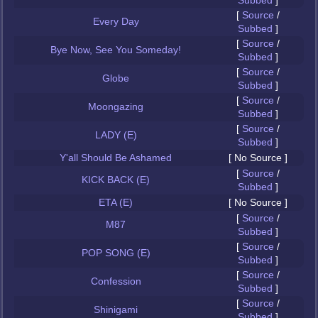
Subbed
]
[
Source
/
Every Day
Subbed
]
[
Source
/
Bye Now, See You Someday!
Subbed
]
[
Source
/
Globe
Subbed
]
[
Source
/
Moongazing
Subbed
]
[
Source
/
LADY (E)
Subbed
]
Y'all Should Be Ashamed
[ No Source ]
[
Source
/
KICK BACK (E)
Subbed
]
ETA (E)
[ No Source ]
[
Source
/
M87
Subbed
]
[
Source
/
POP SONG (E)
Subbed
]
[
Source
/
Confession
Subbed
]
[
Source
/
Shinigami
Subbed
]