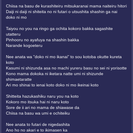
Chiisa na basu de kurashiteiru mitsukaranai mama naiteiru hitori
Daiji ni daiji ni shiteita no ni futari o utsushita shashin ga nai
doko ni mo
Taiyou no you na ringo ga ochita kokoro bakka sagashite
utatteru
Pinhooru no ayafuya na shashin bakka
Narande kogoeteru
Nee anata wa "doko ni mo ikanai" to sou kotoba okutte kureta
koto
Kasumi ni shizunda asa no machi yureru basu no sei ni yorisotte
Kono mama dokoka ni iketara natte umi ni shizunde
shimaetaratte
Ari mo shinai to ienai koto doko ni mo ikeinai koto
Shitteita hazukashiku naru you na koto
Kokoro mo itsuka hai ni naru koto
Sore de ii ari no mama de shiawase da
Chiisa na basu wa umi e ochiteiku
Nee anata to futari de nigedashita
Ano ho no akari e to ikimasen ka