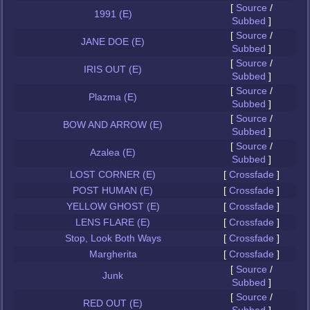
[
Source
/
1991 (E)
Subbed
]
[
Source
/
JANE DOE (E)
Subbed
]
[
Source
/
IRIS OUT (E)
Subbed
]
[
Source
/
Plazma (E)
Subbed
]
[
Source
/
BOW AND ARROW (E)
Subbed
]
[
Source
/
Azalea (E)
Subbed
]
LOST CORNER (E)
[
Crossfade
]
POST HUMAN (E)
[
Crossfade
]
YELLOW GHOST (E)
[
Crossfade
]
LENS FLARE (E)
[
Crossfade
]
Stop, Look Both Ways
[
Crossfade
]
Margherita
[
Crossfade
]
[
Source
/
Junk
Subbed
]
[
Source
/
RED OUT (E)