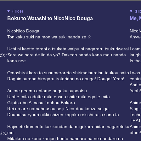
(Hide)
(Hi
Boku to Watashi to NicoNico Douga
Me, 
NicoNico Douga
NicoN
Tonikaku suki na mon wa suki nanda ze ☆
Anywa
Uchi ni kaette terebi o tsuketa waipu ni nagareru tsukuriwarai
I cam
だか
Sore wa sore de iin da yo? Dakedo nanda kana mou nanda
laugh
kana nee
Is th
Omoshiroi kara to susumerareta shirimetsuretsu toukou saito
I was
Roguin sureba hirogaru irotoridori no douga! Douga! Yeah!
contr
And o
Anime geemu entame ongaku supootsu
Yeah
Utatte mita odotte mita ensou shite mita egaite mita
Gijutsu-bu Aimasu Touhou Bokaro
Anime
Rei no are namahousou seiji Nico-dou kouza seiga
Singi
Doubutsu ryouri nikki shizen kagaku rekishi rajio sono ta
Tech
THAT 
Hajimete komento kakikondan da migi kara hidari nagareteku
Anima
ねえ
moji
other
Mitaiken no kono kanjou honto nandaro na ne nandaro na