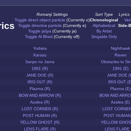
Romanji Settings
Sort Type
Lyrics
Toggle direct object particle
(Currently o)
Chronological
Vert
rics
Toggle directive particle
(Currently e)
Alphabetical
Side-B
Toggle ja/jya
(Currently ja)
By Artist
Toggle Al Bhed
(Currently off)
Singable Only
Yodaka
Nighthawk
Karasu
Raven
Sanpo no Jama
Obstacles to Str
1991 (R)
1991 (E)
JANE DOE (R)
JANE DOE (
IRIS OUT (R)
IRIS OUT (E
Plazma (R)
Plazma (E)
BOW AND ARROW (R)
BOW AND ARRO
Azalea (R)
Azalea (E)
LOST CORNER (R)
LOST CORNER
POST HUMAN (R)
POST HUMAN 
YELLOW GHOST (R)
YELLOW GHOST
LENS FLARE (R)
LENS FLARE 