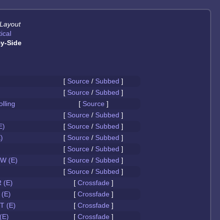
 Layout
ical
y-Side
[
Source
/
Subbed
]
[
Source
/
Subbed
]
olling
[
Source
]
[
Source
/
Subbed
]
E)
[
Source
/
Subbed
]
)
[
Source
/
Subbed
]
[
Source
/
Subbed
]
W (E)
[
Source
/
Subbed
]
[
Source
/
Subbed
]
 (E)
[
Crossfade
]
(E)
[
Crossfade
]
 (E)
[
Crossfade
]
(E)
[
Crossfade
]