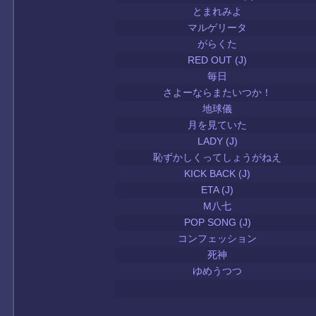
とまれみよ
マルゲリータ
がらくた
RED OUT (J)
毎日
さよーならまたいつか！
地球儀
月を見ていた
LADY (J)
恥ずかしくってしょうがねえ
KICK BACK (J)
ETA (J)
M八七
POP SONG (J)
コンフェッション
死神
ゆめうつつ