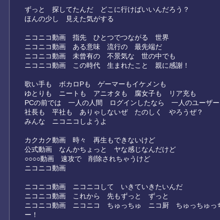
ずっと 探してたんだ どこに行けばいいんだろう？
ほんの少し 見えた気がする
ニコニコ動画 指先 ひとつでつながる 世界
ニコニコ動画 ある意味 流行の 最先端だ
ニコニコ動画 未曾有の 不景気な 世の中でも
ニコニコ動画 この時代 生まれたこと 親に感謝！
歌い手も ボカロPも ゲーマーもイケメンも
ゆとりも ニートも アニオタも 腐女子も リア充も
PCの前では 一人の人間 ログインしたなら 一人のユーザー
社長も 平社も ありゃしないぜ たのしく やろうぜ？
みんな ニコニコしようよ
カクカク動画 時々 再生もできないけど
公式動画 なんかちょっと ヤな感じなんだけど
○○○○動画 速攻で 削除されちゃうけど
ニコニコ動画
ニコニコ動画 ニコニコして いきていきたいんだ
ニコニコ動画 これから 先もずっと ずっと
ニコニコ動画 ニコニコ ちゅっちゅ ニコ厨 ちゅっちゅっ
ー！