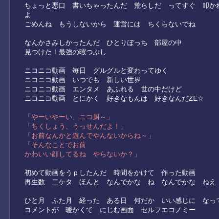
ちょっと悪口 書いちゃったんだ 荒らしだ ってすぐ 叩か
よ
ごめんね もうしないから 運営には ちくらないでね
なんかさみしかったんだ ひとりぼっち 部屋の中
見つけた！最強の暇つぶし
ニコニコ動画 毎日 グルグルと変わってゆく
ニコニコ動画 いつでも 新しい世界
ニコニコ動画 エンタメ あふれる 世の中だけど
ニコニコ動画 とにかく 好きなもんは 好きなんだZE☆
「やーいやーい、ニコ厨～」
「ちくしょう、うっせんだよ！」
「お前なんかと遊んでやんないからね～」
「そんなことでお前
かわいい顔してるね やらないか？」
初めて動画をうｐしたんだ 時間をかけて 作った動画
再生数 二ケタ ほんと なんでかな ね なんでかな ねえ
ひと月 ふた月 経った ある日 何だか いい感じに なっ
コメントが 暖かくて にじむ画面 セルフエコノミー