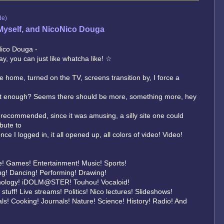
de)
Myself, and NicoNico Douga
ico Douga -
y, you can just like whatcha like! ☆
e home, turned on the TV, screens transition by, I force a
at enough? Seems there should be more, something more, hey
 recommended, since it was amusing, a silly site one could
ibute to
nce I logged in, it all opened up, all colors of video! Video!
!
! Games! Entertainment! Music! Sports!
ng! Dancing! Performing! Drawing!
nology! iDOLM@STER! Touhou! Vocaloid!
stuff! Live streams! Politics! Nico lectures! Slideshows!
ls! Cooking! Journals! Nature! Science! History! Radio! And
!