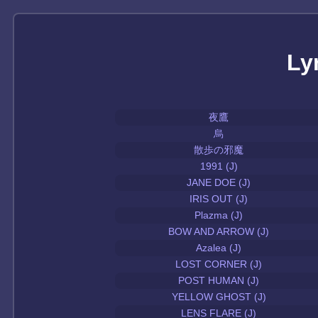
Ly
夜鷹
烏
散歩の邪魔
1991 (J)
JANE DOE (J)
IRIS OUT (J)
Plazma (J)
BOW AND ARROW (J)
Azalea (J)
LOST CORNER (J)
POST HUMAN (J)
YELLOW GHOST (J)
LENS FLARE (J)