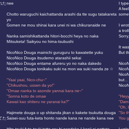
れた
nee
I typ
A fee
Chotto waruguchi kaichattanda arashi da tte sugu tatakareta
somet
yo
Gomen ne mou shinai kara unei ni wa chikuranaide ne
I wro
a troll
Nanka samishikattanda hitori-bocchi heya no naka
Sorry
Mitsuketa! Saikyou no hima-tsubushi
It was
NicoNico Douga mainichi guruguru to kawatette yuku
But t
NicoNico Douga itsudemo atarashii sekai
NicoNico Douga entame afureru yo no naka dakedo
NicoN
NicoNico Douga tonikaku suki na mon wa suki nanda ze ☆
NicoN
NicoN
"Yaai yaai, Nico-chu~"
but...
"Chikushou, ussen da yo!"
NicoN
"Omae nanka to asonde yannai kara ne~"
"Sonna koto de omae
"Heyy
Kawaii kao shiteru ne yaranai ka?"
"Damm
"Oh, 
Hajimete douga o up shitanda jikan o kakete tsukutta douga
"So t
てた
Saisei-suu futa-keta honto nande kana ne nande kana nee
You g