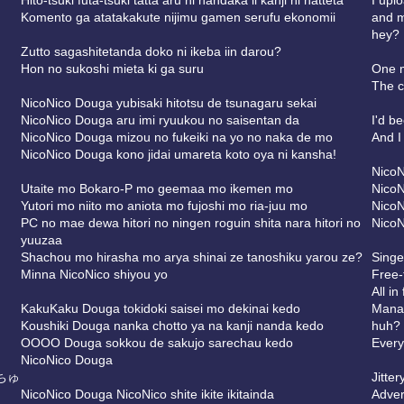
Hito-tsuki futa-tsuki tatta aru hi nandaka ii kanji ni natteta
I upl
Komento ga atatakakute nijimu gamen serufu ekonomii
and m
hey?
Zutto sagashitetanda doko ni ikeba iin darou?
Hon no sukoshi mieta ki ga suru
One m
The c
NicoNico Douga yubisaki hitotsu de tsunagaru sekai
NicoNico Douga aru imi ryuukou no saisentan da
I'd b
NicoNico Douga mizou no fukeiki na yo no naka de mo
And I 
NicoNico Douga kono jidai umareta koto oya ni kansha!
NicoN
Utaite mo Bokaro-P mo geemaa mo ikemen mo
NicoN
Yutori mo niito mo aniota mo fujoshi mo ria-juu mo
NicoN
PC no mae dewa hitori no ningen roguin shita nara hitori no
NicoN
yuuzaa
Shachou mo hirasha mo arya shinai ze tanoshiku yarou ze?
Singe
Minna NicoNico shiyou yo
Free-
All i
KakuKaku Douga tokidoki saisei mo dekinai kedo
Manag
Koushiki Douga nanka chotto ya na kanji nanda kedo
huh?
OOOO Douga sokkou de sakujo sarechau kedo
Every
NicoNico Douga
ちゅ
Jitte
NicoNico Douga NicoNico shite ikite ikitainda
Adver