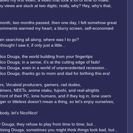
oaded my first video, a video that took a lot of time to make,
y views are stuck at two digits; really, why? Hey, why's that,
onth, two months passed, then one day, I felt somehow great
omments warmed my heart; a blurry screen, self-economied
een searching all along; where was I to go?
thought I saw it, if only just a little...
ico Douga, the world building from your fingertips
ico Douga; in a sense, it's at the cutting edge of fads!
ico Douga, even in a world of unprecedented recession...
ico Douga; thanks go to mom and dad for birthing this era!
rs, Vocaloid producers, gamers, rad dudes,
timers, NEETs, anime otaku, fujoshi, and real-alrights
n front of their PC, lone humans, and if they log in, lone users
er or titleless doesn't mean a thing, so let's enjoy ourselves,
body, let's NicoNico!
ry Douga; they refuse to play from time to time, but...
tising Douga; sometimes you might think things look bad, but...