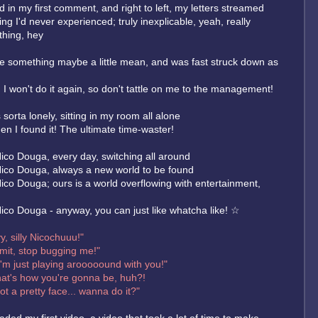
ed in my first comment, and right to left, my letters streamed
ling I'd never experienced; truly inexplicable, yeah, really
hing, hey
te something maybe a little mean, and was fast struck down as
, I won't do it again, so don't tattle on me to the management!
 sorta lonely, sitting in my room all alone
hen I found it! The ultimate time-waster!
ico Douga, every day, switching all around
ico Douga, always a new world to be found
ico Douga; ours is a world overflowing with entertainment,
ico Douga - anyway, you can just like whatcha like! ☆
y, silly Nicochuuu!"
it, stop bugging me!"
I'm just playing arooooound with you!"
hat's how you're gonna be, huh?!
ot a pretty face... wanna do it?"