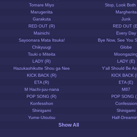
Tomare Miyo
Stop, Look Both
Marugeriita
Margherita
Garakuta
Junk
RED OUT (R)
RED OUT (E
Mainichi
Every Day
Sayoonara Mata Itsuka!
Bye Now, See You 
Chikyuugi
Globe
Tsuki o Miteita
Moongazin
LADY (R)
LADY (E)
Hazukashikutte Shou ga Nee
Y'all Should Be 
KICK BACK (R)
KICK BACK (
ETA (R)
ETA (E)
M Hachi-juu-nana
M87
POP SONG (R)
POP SONG (
Konfesshon
Confession
Shinigami
Shinigami
Yume-Utsutsu
Half-Dreami
Show All