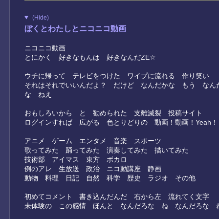
(Hide)
ぼくとわたしとニコニコ動画
ニコニコ動画
とにかく 好きなもんは 好きなんだZE☆
ウチに帰って テレビをつけた ワイプに流れる 作り笑い
それはそれでいいんだよ？ だけど なんだかな もう なん
な ねえ
おもしろいから と 勧められた 支離滅裂 投稿サイト
ログインすれば 広がる 色とりどりの 動画！動画！Yeah！
アニメ ゲーム エンタメ 音楽 スポーツ
歌ってみた 踊ってみた 演奏してみた 描いてみた
技術部 アイマス 東方 ボカロ
例のアレ 生放送 政治 ニコ動講座 静画
動物 料理 日記 自然 科学 歴史 ラジオ その他
初めてコメント 書き込んだんだ 右から左 流れてく文字
未体験の この感情 ほんと なんだろな ね なんだろな 