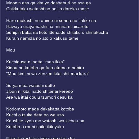
Moonin asa ga kita yo doshaburi no asa ga
Chikkutaku watashi no neji o dareka maite
Haro mukashi no anime ni sonna no itakke na
Hawayu urayamashii na minna ni aisarete
Suriipin baka na koto ittenaide shitaku o shinakucha
Kurain namida no ato o kakusu tame
Mou
Kuchiguse ni natta "maa ikka"
Kinou no kotoba ga futo atama o nobiru
"Mou kimi ni wa zenzen kitai shitenai kara"
Sorya maa watashi datte
Jibun ni kitai nado shitenai keredo
Are wa ittai douiu tsumori desu ka
Nodomoto made dekakatta kotoba
Kuchi o tsuite deta no wa uso
Koushite kyou mo watashi wa kichou na
Kotoba o rouhi shite ikiteyuku
Naze kakushite shimau no desu ka