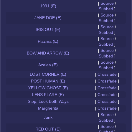
[
Source
/
1991 (E)
Subbed
]
[
Source
/
JANE DOE (E)
Subbed
]
[
Source
/
IRIS OUT (E)
Subbed
]
[
Source
/
Plazma (E)
Subbed
]
[
Source
/
BOW AND ARROW (E)
Subbed
]
[
Source
/
Azalea (E)
Subbed
]
LOST CORNER (E)
[
Crossfade
]
POST HUMAN (E)
[
Crossfade
]
YELLOW GHOST (E)
[
Crossfade
]
LENS FLARE (E)
[
Crossfade
]
Stop, Look Both Ways
[
Crossfade
]
Margherita
[
Crossfade
]
[
Source
/
Junk
Subbed
]
[
Source
/
RED OUT (E)