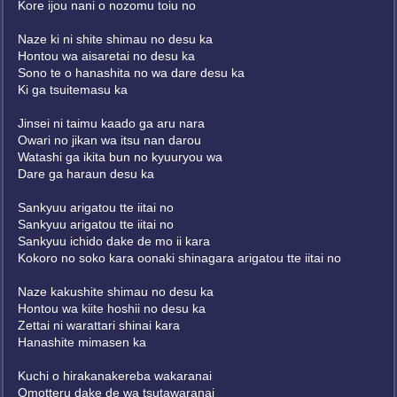
Kore ijou nani o nozomu toiu no
Naze ki ni shite shimau no desu ka
Hontou wa aisaretai no desu ka
Sono te o hanashita no wa dare desu ka
Ki ga tsuitemasu ka
Jinsei ni taimu kaado ga aru nara
Owari no jikan wa itsu nan darou
Watashi ga ikita bun no kyuuryou wa
Dare ga haraun desu ka
Sankyuu arigatou tte iitai no
Sankyuu arigatou tte iitai no
Sankyuu ichido dake de mo ii kara
Kokoro no soko kara oonaki shinagara arigatou tte iitai no
Naze kakushite shimau no desu ka
Hontou wa kiite hoshii no desu ka
Zettai ni warattari shinai kara
Hanashite mimasen ka
Kuchi o hirakanakereba wakaranai
Omotteru dake de wa tsutawaranai