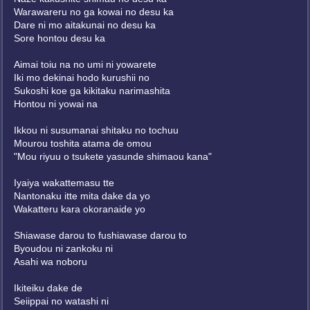
Warawareru no ga kowai no desu ka
Dare ni mo aitakunai no desu ka
Sore hontou desu ka
Aimai toiu na no umi ni yowarete
Iki mo dekinai hodo kurushii no
Sukoshi koe ga kikitaku narimashita
Hontou ni yowai na
Ikkou ni susumanai shitaku no tochuu
Mourou toshita atama de omou
"Mou riyuu o tsukete yasunde shimaou kana"
Iyaiya wakattemasu tte
Nantonaku itte mita dake da yo
Wakatteru kara okoranaide yo
Shiawase darou to fushiawase darou to
Byoudou ni zankoku ni
Asahi wa noboru
Ikiteiku dake de
Seiippai no watashi ni