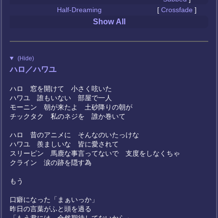
Half-Dreaming
[
Crossfade
]
Show All
(Hide)
ハロ／ハワユ
ハロ 窓を開けて 小さく呟いた
ハワユ 誰もいない 部屋で一人
モーニン 朝が来たよ 土砂降りの朝が
チックタク 私のネジを 誰か巻いて
ハロ 昔のアニメに そんなのいたっけな
ハワユ 羨ましいな 皆に愛されて
スリーピン 馬鹿な事言ってないで 支度をしなくちゃ
クライン 涙の跡を隠す為
もう
口癖になった「まぁいっか」
昨日の言葉がふと頭を過る