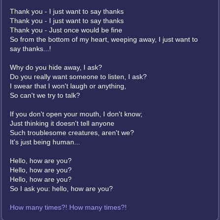
Thank you - I just want to say thanks
Thank you - I just want to say thanks
Thank you - Just once would be fine
So from the bottom of my heart, weeping away, I just want to
say thanks...!
Why do you hide away, I ask?
Do you really want someone to listen, I ask?
I swear that I won't laugh or anything,
So can't we try to talk?
If you don't open your mouth, I don't know;
Just thinking it doesn't tell anyone
Such troublesome creatures, aren't we?
It's just being human...
Hello, how are you?
Hello, how are you?
Hello, how are you?
So I ask you: hello, how are you?
How many times?! How many times?!