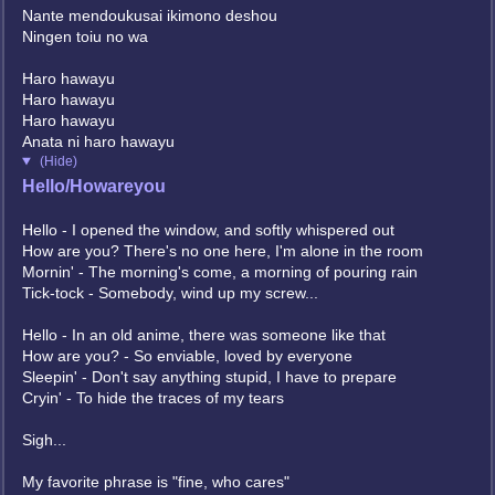
Nante mendoukusai ikimono deshou
Ningen toiu no wa
Haro hawayu
Haro hawayu
Haro hawayu
Anata ni haro hawayu
(Hide)
Hello/Howareyou
Hello - I opened the window, and softly whispered out
How are you? There's no one here, I'm alone in the room
Mornin' - The morning's come, a morning of pouring rain
Tick-tock - Somebody, wind up my screw...
Hello - In an old anime, there was someone like that
How are you? - So enviable, loved by everyone
Sleepin' - Don't say anything stupid, I have to prepare
Cryin' - To hide the traces of my tears
Sigh...
My favorite phrase is "fine, who cares"