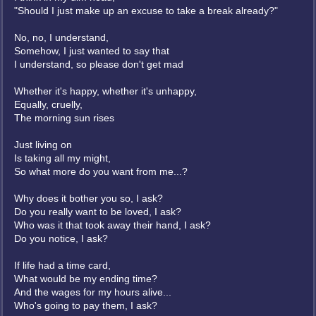
"Should I just make up an excuse to take a break already?"
No, no, I understand,
Somehow, I just wanted to say that
I understand, so please don't get mad
Whether it's happy, whether it's unhappy,
Equally, cruelly,
The morning sun rises
Just living on
Is taking all my might,
So what more do you want from me...?
Why does it bother you so, I ask?
Do you really want to be loved, I ask?
Who was it that took away their hand, I ask?
Do you notice, I ask?
If life had a time card,
What would be my ending time?
And the wages for my hours alive...
Who's going to pay them, I ask?