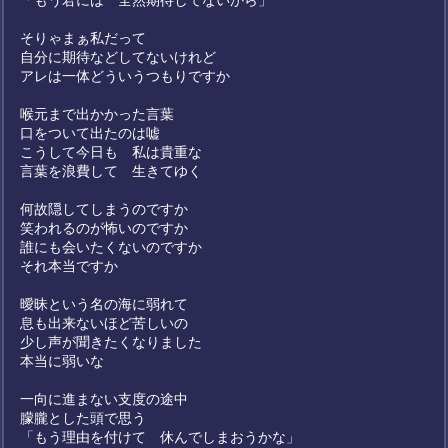
「もう君には 全然期待してないから」
そりゃまぁ私だって
自分に期待などしてないけれど
アレは一体どういうつもりですか
喉元まで出かかった言葉
口をついて出たのは嘘
こうして今日も 私は貴重な
言葉を浪費して 生きてゆく
何故隠してしまうのですか
笑われるのが怖いのですか
誰にも会いたくないのですか
それ本当ですか
曖昧という名の海に弱れて
息も出来ないほど苦しいの
少し声が聞きたくなりました
本当に弱いな
一向に進まない支度の途中
朦朧とした頭で思う
「もう理由を付けて 休んでしまおうかな」