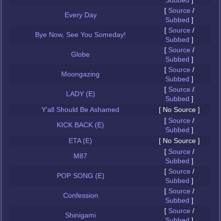
Subbed
]
[
Source
/
Every Day
Subbed
]
[
Source
/
Bye Now, See You Someday!
Subbed
]
[
Source
/
Globe
Subbed
]
[
Source
/
Moongazing
Subbed
]
[
Source
/
LADY (E)
Subbed
]
Y'all Should Be Ashamed
[ No Source ]
[
Source
/
KICK BACK (E)
Subbed
]
ETA (E)
[ No Source ]
[
Source
/
M87
Subbed
]
[
Source
/
POP SONG (E)
Subbed
]
[
Source
/
Confession
Subbed
]
[
Source
/
Shinigami
Subbed
]