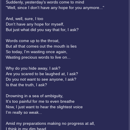
Suddenly, yesterday's words come to mind
"Well, since I don't have any hope for you anymore..."
And, well, sure, I too
Don't have any hope for myself,
But just what did you say that for, I ask?
Words come up to the throat,
But all that comes out the mouth is lies
So today, I'm wasting once again,
Wasting precious words to live on...
Why do you hide away, I ask?
Are you scared to be laughed at, I ask?
Do you not want to see anyone, I ask?
Is that the truth, I ask?
Drowning in a sea of ambiguity,
It's too painful for me to even breathe
Now, I just want to hear the slightest voice
I'm really so weak...
Amid my preparations making no progress at all,
I think in my dim head,