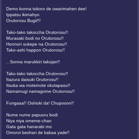
Demo konna tokoro de owarimahen dee!
Ippatsu ikimahyo
Orutorosu Bugii!!!
Tako-tako takoccha Orutorosu!!
Murasaki bodi no Orutorosu!!
Honnori sukepe na Orutorosu!!
Tako-ashi happon Orutorosu!!
...Sonna marukkiri takojan!!
Tako-tako takoccha Orutorosu!!
Itazura daisuki Orutorosu!!
Itsuka wa motemote okutapasu!!
Namamugi namagome Orutorosu!!
Fungaaa!! Oshioki da! Chupooon!!
Nume nume papuuru bodi
Niya niya omeme-chan
Gata gata hanarabi mo
Omoroi beshari de kabaa yade!!