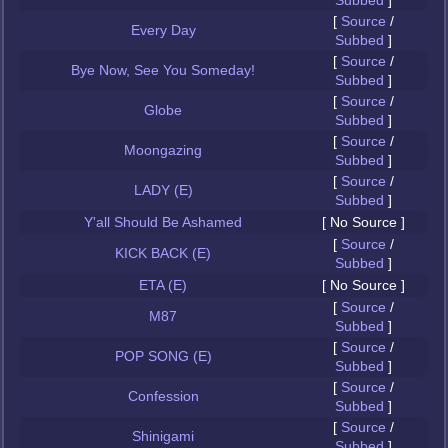
Subbed
]
[
Source
/
Every Day
Subbed
]
[
Source
/
Bye Now, See You Someday!
Subbed
]
[
Source
/
Globe
Subbed
]
[
Source
/
Moongazing
Subbed
]
[
Source
/
LADY (E)
Subbed
]
Y'all Should Be Ashamed
[ No Source ]
[
Source
/
KICK BACK (E)
Subbed
]
ETA (E)
[ No Source ]
[
Source
/
M87
Subbed
]
[
Source
/
POP SONG (E)
Subbed
]
[
Source
/
Confession
Subbed
]
[
Source
/
Shinigami
Subbed
]