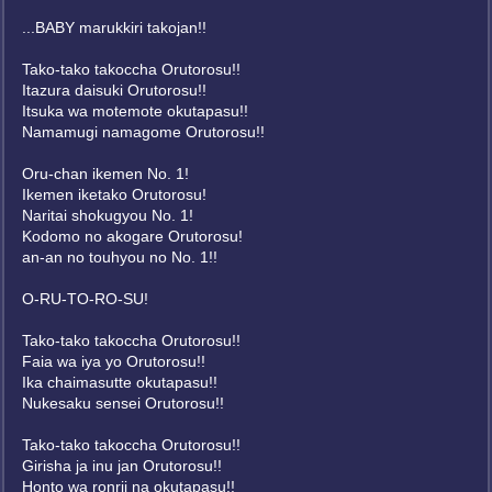
...BABY marukkiri takojan!!
Tako-tako takoccha Orutorosu!!
Itazura daisuki Orutorosu!!
Itsuka wa motemote okutapasu!!
Namamugi namagome Orutorosu!!
Oru-chan ikemen No. 1!
Ikemen iketako Orutorosu!
Naritai shokugyou No. 1!
Kodomo no akogare Orutorosu!
an-an no touhyou no No. 1!!
O-RU-TO-RO-SU!
Tako-tako takoccha Orutorosu!!
Faia wa iya yo Orutorosu!!
Ika chaimasutte okutapasu!!
Nukesaku sensei Orutorosu!!
Tako-tako takoccha Orutorosu!!
Girisha ja inu jan Orutorosu!!
Honto wa ronrii na okutapasu!!