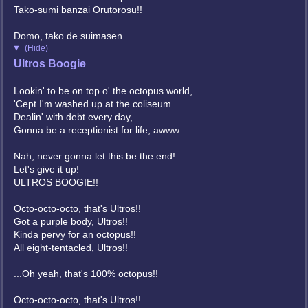
Tako-sumi banzai Orutorosu!!
Domo, tako de suimasen.
(Hide)
Ultros Boogie
Lookin' to be on top o' the octopus world,
'Cept I'm washed up at the coliseum...
Dealin' with debt every day,
Gonna be a receptionist for life, awww...
Nah, never gonna let this be the end!
Let's give it up!
ULTROS BOOGIE!!
Octo-octo-octo, that's Ultros!!
Got a purple body, Ultros!!
Kinda pervy for an octopus!!
All eight-tentacled, Ultros!!
...Oh yeah, that's 100% octopus!!
Octo-octo-octo, that's Ultros!!