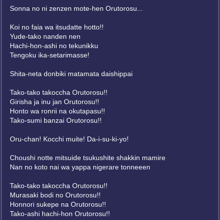
Sonna no ni zenzen mote-hen Orutorosu...
Koi no faia wa itsudatte hotto!!
Yude-tako nanden nen
Hachi-hon-ashi no tekunikku
Tengoku ika-setarimasse!
Shita-neta donbiki matamata daishippai
Tako-tako takoccha Orutorosu!!
Girisha ja inu jan Orutorosu!!
Honto wa ronrii na okutapasu!!
Tako-sumi banzai Orutorosu!!
Oru-chan! Kocchi muite! Da-i-su-ki-yo!
Choushi notte mitsuide tsukushite shakkin mamire
Nan no koto nai wa yappa nigerare tonneeen
Tako-tako takoccha Orutorosu!!
Murasaki bodi no Orutorosu!!
Honnori sukepe na Orutorosu!!
Tako-ashi hachi-hon Orutorosu!!