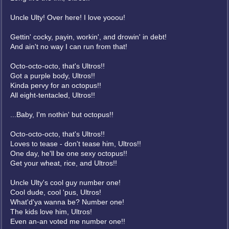
Uncle Ulty! Over here! I love yooou!
Gettin' cocky, payin, workin', and drowin' in debt!
And ain't no way I can run from that!
Octo-octo-octo, that's Ultros!!
Got a purple body, Ultros!!
Kinda pervy for an octopus!!
All eight-tentacled, Ultros!!
...Baby, I'm nothin' but octopus!!
Octo-octo-octo, that's Ultros!!
Loves to tease - don't tease him, Ultros!!
One day, he'll be one sexy octopus!!
Get your wheat, rice, and Ultros!!
Uncle Ulty's cool guy number one!
Cool dude, cool 'pus, Ultros!
What'd'ya wanna be? Number one!
The kids love him, Ultros!
Even an-an voted me number one!!