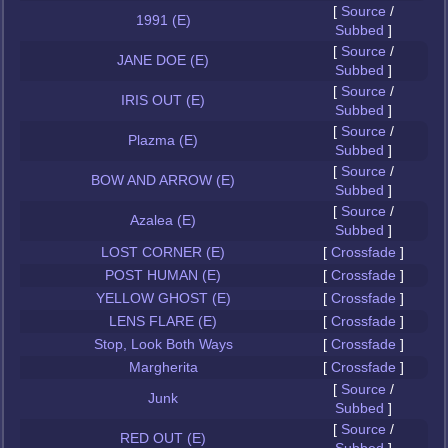
[
Source
/
1991 (E)
Subbed
]
[
Source
/
JANE DOE (E)
Subbed
]
[
Source
/
IRIS OUT (E)
Subbed
]
[
Source
/
Plazma (E)
Subbed
]
[
Source
/
BOW AND ARROW (E)
Subbed
]
[
Source
/
Azalea (E)
Subbed
]
LOST CORNER (E)
[
Crossfade
]
POST HUMAN (E)
[
Crossfade
]
YELLOW GHOST (E)
[
Crossfade
]
LENS FLARE (E)
[
Crossfade
]
Stop, Look Both Ways
[
Crossfade
]
Margherita
[
Crossfade
]
[
Source
/
Junk
Subbed
]
[
Source
/
RED OUT (E)