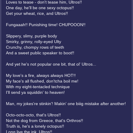
Loves to tease - don't tease him, Ultros!!
One day, he'll be one sexy octopus!!
Get your wheat, rice, and Ultros!!
Fungaaah!! Punishing time! CHUPOOON!!
Slippery, slimy, purple body
Smirky, grinny, rolly-eyed Ulty
Crunchy, chompy rows of teeth
And a sweet public speaker to boot!!
And yet he's not popular one bit, that ol' Ultros...
My love's a fire, always always HOT!!
My face's all flushed, don'tcha boil me!
With my eight-tentacled technique
I'll send ya squiddin' to heaven!
Man, my jokes're stinkin'! Makin' one biiig mistake after another!
Octo-octo-octo, that's Ultros!!
Not the dog from Greece, that's Orthros!!
Truth is, he's a lonely octopus!!
Long live the ink, Ultros!!