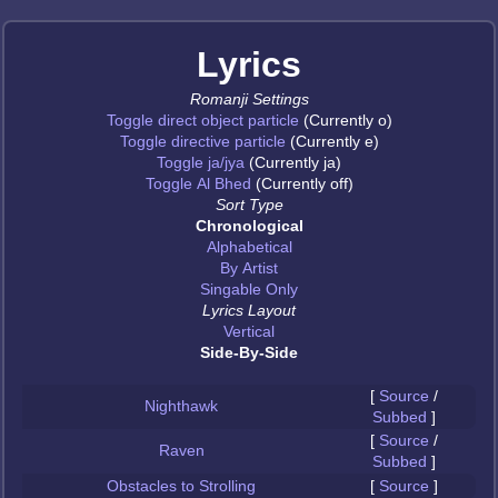
Lyrics
Romanji Settings
Toggle direct object particle
(Currently o)
Toggle directive particle
(Currently e)
Toggle ja/jya
(Currently ja)
Toggle Al Bhed
(Currently off)
Sort Type
Chronological
Alphabetical
By Artist
Singable Only
Lyrics Layout
Vertical
Side-By-Side
[
Source
/
Nighthawk
Subbed
]
[
Source
/
Raven
Subbed
]
Obstacles to Strolling
[
Source
]