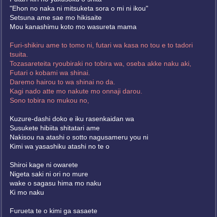
"Ehon no naka ni mitsuketa sora o mi ni ikou"
Setsuna ame sae mo hikisaite
Mou kanashimu koto mo wasureta mama
Furi-shikiru ame to tomo ni, futari wa kasa no tou e to tadori
tsuita.
Tozasareteita ryoubiraki no tobira wa, oseba akke naku aki,
Futari o kobami wa shinai.
Daremo hairou to wa shinai no da.
Kagi nado atte mo nakute mo onnaji darou.
Sono tobira no mukou no,
Kuzure-dashi doko e iku rasenkaidan wa
Susukete hibiita shitatari ame
Nakisou na atashi o sotto nagusameru you ni
Kimi wa yasashiku atashi no te o
Shiroi kage ni owarete
Nigeta saki ni ori no mure
wake o sagasu hima mo naku
Ki mo naku
Furueta te o kimi ga sasaete