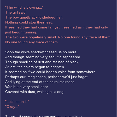
"The wind is blowing..."
The girl said.
The boy quietly acknowledged her.
Nothing could stop their feet.
It seemed they had come far, yet it seemed as if they had only
just begun running.
The two were hopelessly small. No one found any trace of them.
No one found any trace of them.
Soon the white shadow chased us no more,
And though seeming very sad, it disappeared
Though smelling of rust and stained of black,
At last, the colors began to brighten
It seemed as if we could hear a voice from somewhere,
Perhaps our imagination, perhaps we'd just forgot
And lying at the end of the spiral staircase
Was but a very small door
Covered with dust, waiting all along
"Let's open it."
"Okay..."
There... it seemed we saw perhaps everything