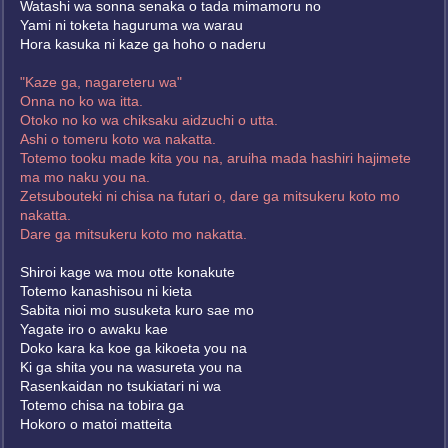
Watashi wa sonna senaka o tada mimamoru no
Yami ni toketa haguruma wa warau
Hora kasuka ni kaze ga hoho o naderu
"Kaze ga, nagareteru wa"
Onna no ko wa itta.
Otoko no ko wa chiksaku aidzuchi o utta.
Ashi o tomeru koto wa nakatta.
Totemo tooku made kita you na, aruiha mada hashiri hajimete
ma mo naku you na.
Zetsubouteki ni chisa na futari o, dare ga mitsukeru koto mo
nakatta.
Dare ga mitsukeru koto mo nakatta.
Shiroi kage wa mou otte konakute
Totemo kanashisou ni kieta
Sabita nioi mo susuketa kuro sae mo
Yagate iro o awaku kae
Doko kara ka koe ga kikoeta you na
Ki ga shita you na wasureta you na
Rasenkaidan no tsukiatari ni wa
Totemo chisa na tobira ga
Hokoro o matoi matteita