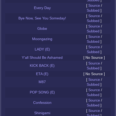
Subbed
]
[
Source
/
Every Day
Subbed
]
[
Source
/
Bye Now, See You Someday!
Subbed
]
[
Source
/
Globe
Subbed
]
[
Source
/
Moongazing
Subbed
]
[
Source
/
LADY (E)
Subbed
]
Y'all Should Be Ashamed
[ No Source ]
[
Source
/
KICK BACK (E)
Subbed
]
ETA (E)
[ No Source ]
[
Source
/
M87
Subbed
]
[
Source
/
POP SONG (E)
Subbed
]
[
Source
/
Confession
Subbed
]
[
Source
/
Shinigami
Subbed
]