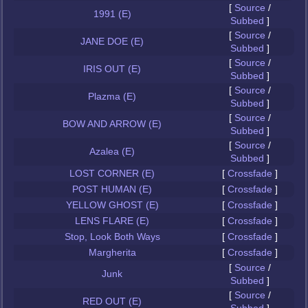
[
Source
/
1991 (E)
Subbed
]
[
Source
/
JANE DOE (E)
Subbed
]
[
Source
/
IRIS OUT (E)
Subbed
]
[
Source
/
Plazma (E)
Subbed
]
[
Source
/
BOW AND ARROW (E)
Subbed
]
[
Source
/
Azalea (E)
Subbed
]
LOST CORNER (E)
[
Crossfade
]
POST HUMAN (E)
[
Crossfade
]
YELLOW GHOST (E)
[
Crossfade
]
LENS FLARE (E)
[
Crossfade
]
Stop, Look Both Ways
[
Crossfade
]
Margherita
[
Crossfade
]
[
Source
/
Junk
Subbed
]
[
Source
/
RED OUT (E)