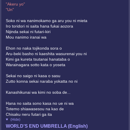
"Akeru yo"
"Un"
Soko ni wa nanimokamo ga aru you ni mieta
Iro toridori ni saita hana fukai aozora
Nijinda sekai ni futari-kiri
Mou nanimo iranai wa
Ehon no naka tojikonda sora o
Aru-beki basho ni kaeshita wasurenai you ni
Kimi ga kureta tsutanai hanataba o
Warainagara sotto kata o yoseta
Sekai no saigo ni kasa o sasu
Zutto konna sekai naraba yokatta no ni
Kanashikunai wa kimi no soba de...
Hana no saita sono kasa no ue ni wa
Totemo shiawasesou na kao de
Chisaku neru futari ga ita
(Hide)
WORLD'S END UMBRELLA (English)