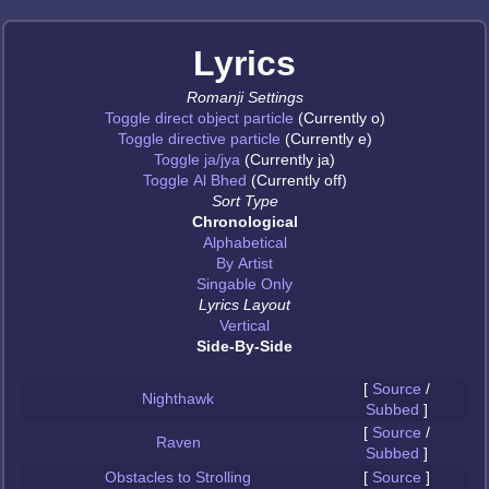
Lyrics
Romanji Settings
Toggle direct object particle
(Currently o)
Toggle directive particle
(Currently e)
Toggle ja/jya
(Currently ja)
Toggle Al Bhed
(Currently off)
Sort Type
Chronological
Alphabetical
By Artist
Singable Only
Lyrics Layout
Vertical
Side-By-Side
[
Source
/
Nighthawk
Subbed
]
[
Source
/
Raven
Subbed
]
Obstacles to Strolling
[
Source
]