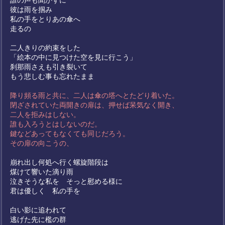
誰の声も聞かずに
彼は雨を掴み
私の手をとりあの傘へ
走るの
二人きりの約束をした
「絵本の中に見つけた空を見に行こう」
刹那雨さえも引き裂いて
もう悲しむ事も忘れたまま
降り頻る雨と共に、二人は傘の塔へとたどり着いた。
閉ざされていた両開きの扉は、押せば呆気なく開き、
二人を拒みはしない。
誰も入ろうとはしないのだ。
鍵などあってもなくても同じだろう。
その扉の向こうの、
崩れ出し何処へ行く螺旋階段は
煤けて響いた滴り雨
泣きそうな私を そっと慰める様に
君は優しく 私の手を
白い影に追われて
逃げた先に檻の群