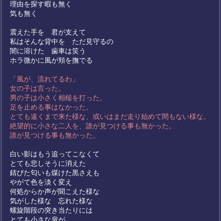
理由を探す暇も無く
気も無く
震えた手を 君が支えて
私はそんな背中を ただ見守るの
闇に溶けた 歯車は笑う
ホラ微かに風が頬を撫でる
「風が、流れてるわ」
女の子は言った。
男の子は小さく相槌を打った。
足を止める事はなかった。
とても遠くまで来た様な、或いはまだ走り始めて間もない様な。
絶望的に小さな二人を、誰が見つける事も無かった。
誰が見つける事も無かった。
白い影はもう追ってこなくて
とても悲しそうに消えた
錆びた匂いも煤けた黒さえも
やがて色を淡く変え
何処からか声が聞こえた様な
気がした様な 忘れた様な
螺旋階段の突き当たりには
とても小さな扉が