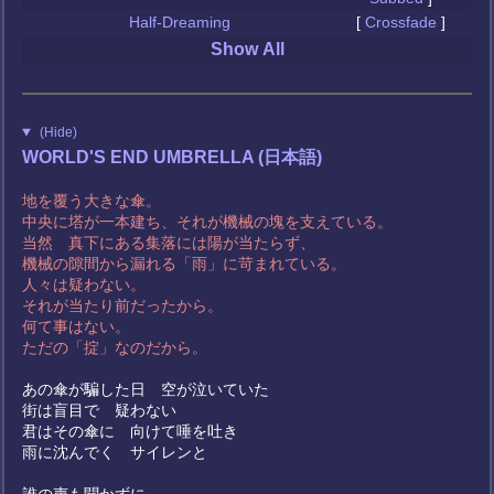
Half-Dreaming
[
Crossfade
]
Show All
(Hide)
WORLD'S END UMBRELLA (日本語)
地を覆う大きな傘。
中央に塔が一本建ち、それが機械の塊を支えている。
当然 真下にある集落には陽が当たらず、
機械の隙間から漏れる「雨」に苛まれている。
人々は疑わない。
それが当たり前だったから。
何て事はない。
ただの「掟」なのだから。
あの傘が騙した日 空が泣いていた
街は盲目で 疑わない
君はその傘に 向けて唾を吐き
雨に沈んでく サイレンと