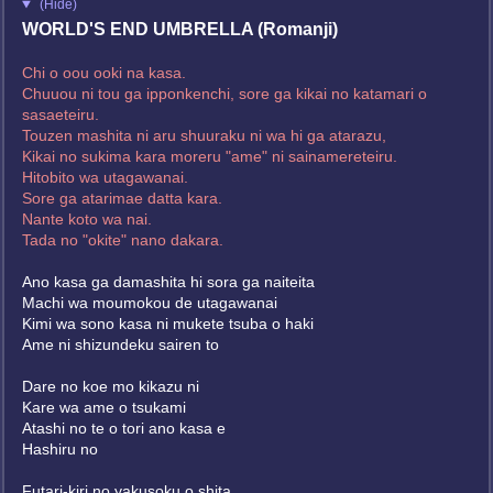
(Hide)
WORLD'S END UMBRELLA (Romanji)
Chi o oou ooki na kasa.
Chuuou ni tou ga ipponkenchi, sore ga kikai no katamari o
sasaeteiru.
Touzen mashita ni aru shuuraku ni wa hi ga atarazu,
Kikai no sukima kara moreru "ame" ni sainamereteiru.
Hitobito wa utagawanai.
Sore ga atarimae datta kara.
Nante koto wa nai.
Tada no "okite" nano dakara.
Ano kasa ga damashita hi sora ga naiteita
Machi wa moumokou de utagawanai
Kimi wa sono kasa ni mukete tsuba o haki
Ame ni shizundeku sairen to
Dare no koe mo kikazu ni
Kare wa ame o tsukami
Atashi no te o tori ano kasa e
Hashiru no
Futari-kiri no yakusoku o shita